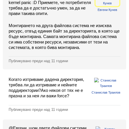
kernel panic :D Приемете, че потребителя
Класация
трябва да е достатъчно умен, за да не
Евгени Кунев
прави такива опити.
Екип
Монтирането на друга файлова система не изисква
ресурс, отвъд единия байт за директорията, в която ще
бъде монтирана. Самата монтирана файлова система
си има собствени ресурси, независими от тези на
системата, в която бива монтирана.
Публикувано преди
над 11 години
Когато изтриваме дадена директория,
трябва ли да изтриваме и нейните
поддиректории?Ако някоя от тях не е
Станислав Траилов
празна и за нея ли важи force?
Публикувано преди
над 11 години
@Eвгени, щом двете файлови системи