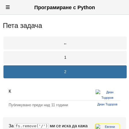
≡
Програмиране с Python
Пета задача
Вход
Регистрация
←
Новини
1
Материали
2
Задачи
Предизвикателства
К
Хитринки
Диан Тодоров
Публикувано преди
над 11 години
Форуми
Потребители
За
ми се иска да кажа
fs.remove('/')