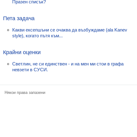
Празен списък?
Класация
Екип
Пета задача
Какви ексепшъни се очаква да възбуждаме (ala Kanev
style), когато пътя към...
Крайни оценки
Светлин, не си единствен - и на мен ми стои в графа
невзети в СУСИ.
Някои права запазени