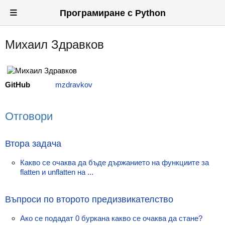
≡
Програмиране с Python
Михаил Здравков
Вход
Регистрация
GitHub
mzdravkov
Новини
Материали
Отговори
Задачи
Втора задача
Предизвикателства
Какво се очаква да бъде държанието на функциите за
Хитринки
flatten и unflatten на ...
Форуми
Въпроси по второто предизвикателство
Потребители
Ако се подадат 0 буркана какво се очаква да стане?