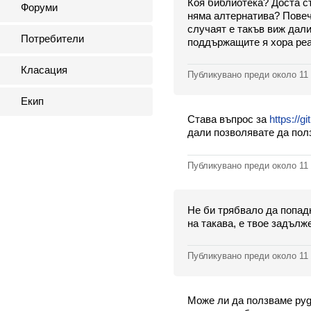
Коя библиотека? Доста стр
Форуми
няма алтернатива? Повеч
случаят е такъв виж дали
Потребители
поддържащите я хора реаг
Класация
Публикувано преди
около 11
Екип
Става въпрос за
https://g
дали позволявате да полз
Публикувано преди
около 11
Не би трябвало да попадн
на такава, е твое задълж
Публикувано преди
около 11
Може ли да ползваме pyg