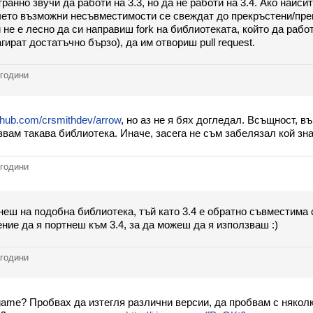
анно звучи да работи на 3.3, но да не работи на 3.4. Ако наиситн
ето възможни несъвместимости се свеждат до прекръстени/пре
 не е лесно да си направиш fork на библиотеката, който да работ
ират достатъчно бързо), да им отвориш pull request.
 години
ithub.com/crsmithdev/arrow
, но аз не я бях догледал. Всъщност, 
вам такава библиотека. Иначе, засега не съм забелязал кой зн
 години
еш на подобна библиотека, тъй като 3.4 е обратно съвместима с
ение да я портнеш към 3.4, за да можеш да я използваш :)
 години
ame? Пробвах да изтегля различни версии, да пробвам с някол