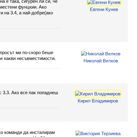
а е така, сигурен ли си, че
местени фунцкии. Ако
Евгени Кунев
и на 3.4, а най-добре(ако
въпросът ми по-скоро беше
ае какви несъвместимости.
Николай Велков
 3.3. Ако все пак попаднеш
Кирил Владимиров
ко команди да инсталирам