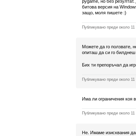
pygame, но без резултат
битова версия на Windows 
защо, моля пишете :)
Публикувано преди
около 11
Можете да го ползвате, н
опиташ да си го билднеш 
Бих ти препоръчал да игра
Публикувано преди
около 11
Има ли ограничения коя 
Публикувано преди
около 11
Не. Имаме изисквания да 