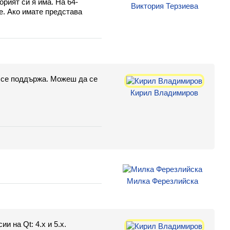
торият си я има. На 64-
Виктория Терзиева
 не. Ако имате представа
е се поддържа. Можеш да се
Кирил Владимиров
Милка Ферезлийска
 на Qt: 4.х и 5.х.