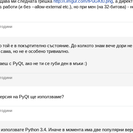
. Дава ми следната грешка
http://i.imgur.com/fPuGKt0.png
, а дирек
работи (и без --allow-external etc.), но при мен (на 32-битова) -
 години
о той е в покъртително състояние. До колкото знам вече дори н
сама, но не е особено тривиално.
еш с PyQt, ако не ти се губи ден в мъки :)
 години
версия на PyQt ще използваме?
 години
използвате Python 3.4. Иначе в момента има две популярни версии