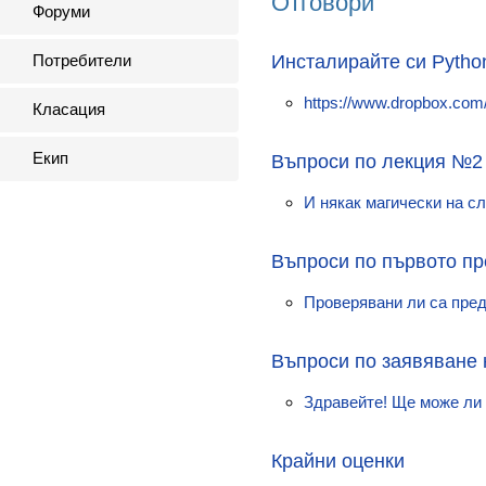
Отговори
Форуми
Потребители
Инсталирайте си Pytho
https://www.dropbox.co
Класация
Екип
Въпроси по лекция №2
И някак магически на слай
Въпроси по първото пр
Проверявани ли са пред
Въпроси по заявяване 
Здравейте! Ще може ли д
Крайни оценки