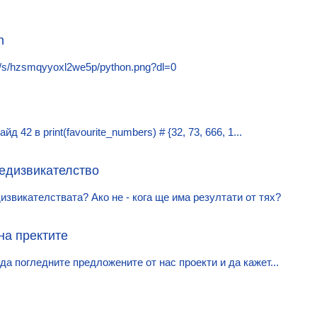
n
m/s/hzsmqyyoxl2we5p/python.png?dl=0
д 42 в print(favourite_numbers) # {32, 73, 666, 1...
едизвикателство
извикателствата? Ако не - кога ще има резултати от тях?
на пректите
а погледните предложените от нас проекти и да кажет...