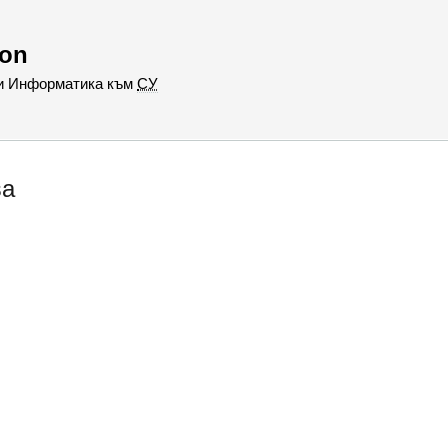
hon
 и Информатика към
СУ
ва