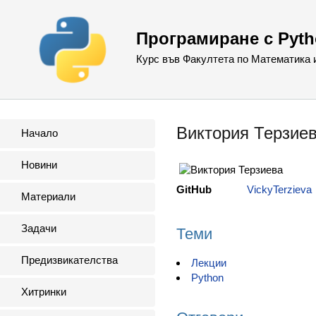
Програмиране с Pyt
Курс във Факултета по Математика
Виктория Терзие
Начало
Новини
GitHub
VickyTerzieva
Материали
Задачи
Теми
Предизвикателства
Лекции
Python
Хитринки