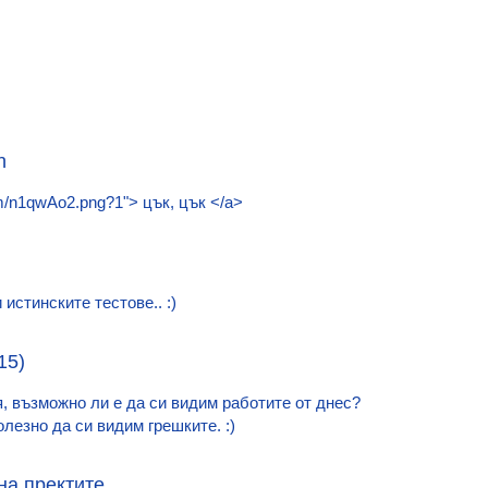
n
com/n1qwAo2.png?1"> цък, цък </a>
 истинските тестове.. :)
15)
, възможно ли е да си видим работите от днес?
лезно да си видим грешките. :)
на пректите