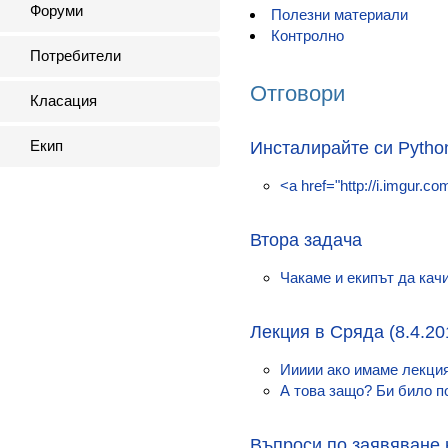
Форуми
Полезни материали
Контролно
Потребители
Отговори
Класация
Екип
Инсталирайте си Pytho
<a href="http://i.imgur.
Втора задача
Чакаме и екипът да качи
Лекция в Сряда (8.4.20
Иииии ако имаме лекция
А това защо? Би било по
Въпроси по заявяване 