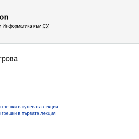
hon
 и Информатика към
СУ
трова
 грешки в нулевата лекция
 грешки в първата лекция