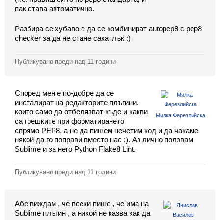
Класация
пак става автоматично.
Екип
Разбира се хубаво е да се комбинират autopep8 с pep8
checker за да не стане сакатлък :)
Публикувано преди
над 11 години
Според мен е по-добре да се
инсталират на редакторите плъгини,
които само да отбелязват къде и какви
Милка Ферезлийска
са грешките при форматирането
спрямо PEP8, а не да пишем нечетим код и да чакаме
някой да го поправи вместо нас :). Аз лично ползвам
Sublime и за него Python Flake8 Lint.
Публикувано преди
над 11 години
Абе виждам , че всеки пише , че има на
Sublime плъгин , а никой не казва как да