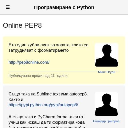
≡
Програмиране с Python
Online PEP8
Вход
Регистрация
Ето един хубав линк за хората, които се
Новини
затрудняват с форматирането
Материали
http://pep8online.com/
Задачи
Минх Нгуен
Публикувано преди
над 11 години
Предизвикателства
Също така на Sublime text има autopep8.
Хитринки
Както и
https://pypi.python.org/pypi/autopep8/
Форуми
А също така и PyCharm format-а си го
Потребители
Божидар Григоров
учиш как искаш да ти форматира кода
(т.е. правиш си го по pep8 стандарта) и