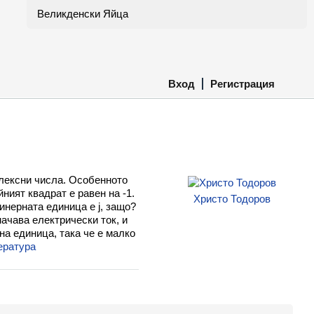
Великденски Яйца
Вход
Регистрация
мплексни числа. Особенното
йният квадрат е равен на -1.
Христо Тодоров
гинерната единица е j, защо?
начава електрически ток, и
на единица, така че е малко
ература