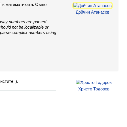
в математиката. Също
i
Дойчин Атанасов
 The way numbers are parsed
should not be localizable or
to parse complex numbers using
стите :).
Христо Тодоров