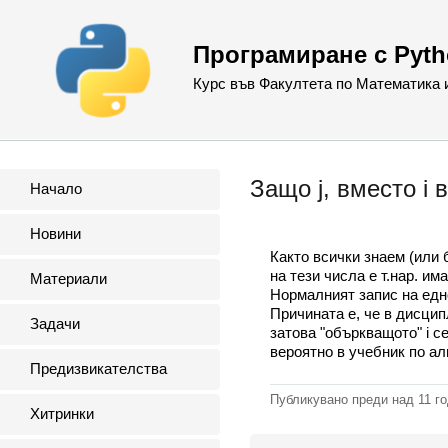
Програмиране с Pyt
Курс във Факултета по Математика
Защо j, вместо i 
Начало
Новини
Както всички знаем (или 
на тези числа е т.нар. им
Материали
Нормалният запис на едно
Причината е, че в дисцип
Задачи
затова "объркващото" i с
вероятно в учебник по ал
Предизвикателства
Публикувано преди
над 11 г
Хитринки