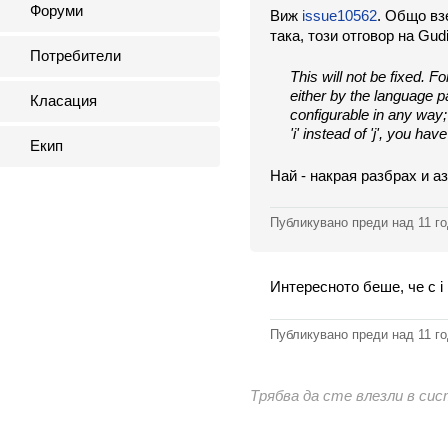
Форуми
Виж
issue10562
. Общо в
така, този отговор на Gudi
Потребители
This will not be fixed. F
either by the language pa
Класация
configurable in any way
'i' instead of 'j', you ha
Екип
Най - накрая разбрах и а
Публикувано преди
над 11 г
Интересното беше, че с i
Публикувано преди
над 11 г
Трябва да сте влезли в си