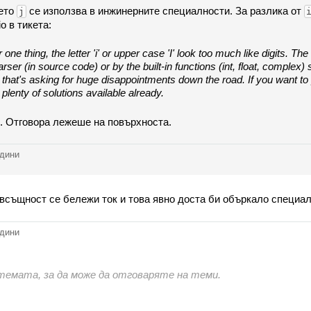
зето
се използва в инжинерните специалности. За разлика от
j
o в тикета:
or one thing, the letter 'i' or upper case 'I' look too much like digits.
rser (in source code) or by the built-in functions (int, float, complex) 
; that's asking for huge disappointments down the road. If you want 
ve plenty of solutions available already.
з. Отговора лежеше на повърхноста.
одини
 всъщност се бележи ток и това явно доста би объркало специали
одини
стемата, за да може да отговаряте на теми.