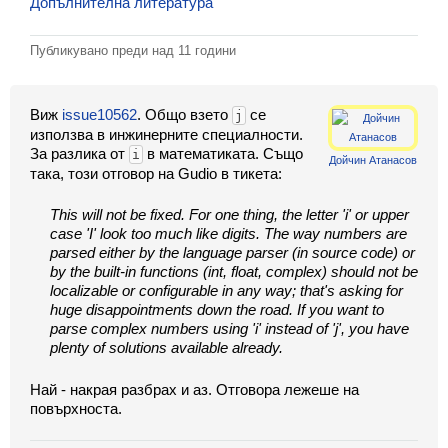
Допълнителна литература
Класация
Екип
Публикувано преди
над 11 години
Виж
issue10562
. Общо взето
се
j
използва в инжинерните специалности.
За разлика от
в математиката. Също
i
Дойчин Атанасов
така, този отговор на Gudio в тикета:
This will not be fixed. For one thing, the letter 'i' or upper
case 'I' look too much like digits. The way numbers are
parsed either by the language parser (in source code) or
by the built-in functions (int, float, complex) should not be
localizable or configurable in any way; that's asking for
huge disappointments down the road. If you want to
parse complex numbers using 'i' instead of 'j', you have
plenty of solutions available already.
Най - накрая разбрах и аз. Отговора лежеше на
повърхноста.