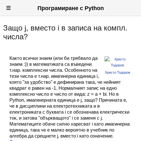
≡
Програмиране с Python
Защо j, вместо i в записа на компл.
Вход
числа?
Регистрация
Новини
Както всички знаем (или би трябвало да
знаем :)) в математиката са въведени
Материали
т.нар. комплексни числа. Особенното на
Христо Тодоров
тези числа е т.нар. имагинерна единица i,
Задачи
която "за удобство" е дефинирана така, че нейният
квадрат е равен на -1. Нормалният запис на едно
Предизвикателства
комплексно число е число от вида: z = a + bi. Но в
Python, имагинерната единица е j, защо? Причината е,
Хитринки
че в дисциплини на електротехниката и в
електрониката с буквата i се обозначава електрически
ток, и затова "объркващото" i се заменя с j.
Форуми
Математиците обаче силно харесват i като имагинерна
единица, така че е малко вероятно в учебник по
Потребители
алгебра да срещнете j, вместо i като означение.